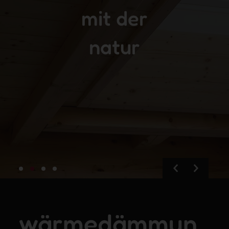
mit der
natur
wärmedämmun